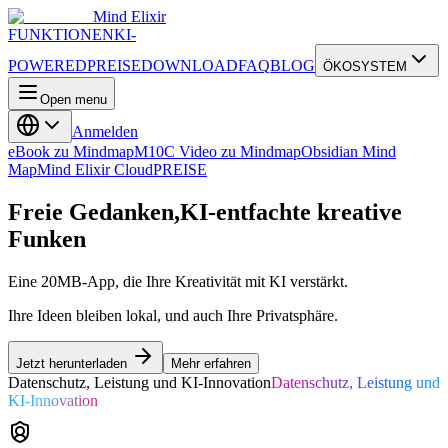
Mind Elixir
FUNKTIONEN
KI-
POWERED
PREISE
DOWNLOAD
FAQ
BLOG
ÖKOSYSTEM
Open menu
Anmelden
eBook zu Mindmap
M10C Video zu Mindmap
Obsidian Mind
Map
Mind Elixir Cloud
PREISE
Freie Gedanken,
KI-entfachte kreative
Funken
Eine 20MB-App, die Ihre Kreativität mit KI verstärkt.
Ihre Ideen bleiben lokal, und auch Ihre Privatsphäre.
Jetzt herunterladen
Mehr erfahren
Datenschutz, Leistung und KI-Innovation
Datenschutz, Leistung und
KI-Innovation