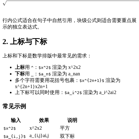
行内公式适合在句子中自然引用，块级公式则适合需要重点展
示的独立表达式。
2. 上标与下标
上标和下标是数学排版中最常见的需求：
上标
用
：
渲染为
x^2
x
2
^
$x^2$
下标
用
：
渲染为
a_n
a
n
_
$a_n$
多个字符需要用花括号包裹：
渲染为
$x^{2n+1}$
x^{2n+1}
x
2
n
+
1
上下标可以同时使用：
渲染为
a_i^2
a
i
2
$a_i^2$
常见示例
输入
效果
说明
x^2
x
2
平方
$x^2$
a_{i,j}
a
i
,
j
双下标
$a_{i,j}$