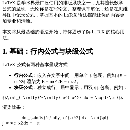
LaTeX 是学术界最广泛使用的排版系统之一，尤其擅长数学
公式的呈现。无论你是在写论文、整理课堂笔记，还是在思维
导图中记录公式，掌握基本的 LaTeX 语法都能让你的内容更
加专业和清晰。
本文将从最基础的语法开始，带你逐步了解 LaTeX 的核心用
法。
1. 基础：行内公式与块级公式
LaTeX 公式有两种基本呈现方式：
行内公式
：嵌入在文字中间，用单个
包裹。例如
$
$E =
渲染为
E = mc^2
E
=
m
c
2
。
mc^2$
块级公式
：独立成行、居中显示，用双
包裹。例如：
$$
渲染效果：
\int_{-\infty}^{\infty} e^{-x^2} dx = \sqrt{\pi}
∫
−
∞
∞
e
−
x
2
d
x
=
π