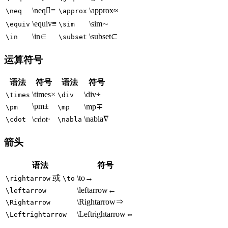
\neq

=
\approx
≈
\neq
\approx
\equiv
≡
\sim
∼
\equiv
\sim
\in
∈
\subset
⊂
\in
\subset
运算符号
语法
符号
语法
符号
\times
×
\div
÷
\times
\div
\pm
±
\mp
∓
\pm
\mp
\nabla
∇
\cdot
⋅
\cdot
\nabla
箭头
语法
符号
或
\to
→
\rightarrow
\to
\leftarrow
←
\leftarrow
\Rightarrow
⇒
\Rightarrow
\Leftrightarrow
⇔
\Leftrightarrow