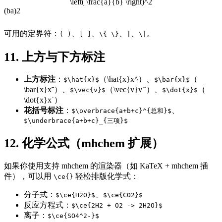
\left( \frac{a}{b} \right)^2
(
b
a
)
2
可用的定界符：
、
、
、
、
。
( )
[ ]
\{ \}
|
\|
11. 上方与下方标注
上方标注
：
（
\hat{x}
x
^
）、
（
$\hat{x}$
$\bar{x}$
\bar{x}
x
ˉ
）、
（
\vec{v}
v
）、
（
$\vec{v}$
$\dot{x}$
\dot{x}
x
˙
）
花括号标注
：
、
$\overbrace{a+b+c}^{总和}$
$\underbrace{a+b+c}_{三项}$
12. 化学公式（mhchem 扩展）
如果你使用支持 mhchem 的渲染器（如 KaTeX + mhchem 插
件），可以用
轻松排版化学式：
\ce{}
分子式：
、
$\ce{H2O}$
$\ce{CO2}$
反应方程式：
$\ce{2H2 + O2 -> 2H2O}$
离子：
$\ce{SO4^2-}$