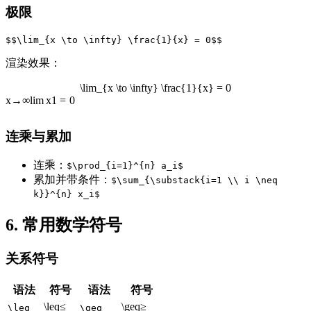
极限
渲染效果：
\lim_{x \to \infty} \frac{1}{x} = 0
x
→
∞
lim
x
1
=
0
连乘与累加
连乘：
$\prod_{i=1}^{n} a_i$
累加并带条件：
$\sum_{\substack{i=1 \\ i \neq
k}}^{n} x_i$
6. 常用数学符号
关系符号
语法
符号
语法
符号
\leq
≤
\geq
≥
\leq
\geq