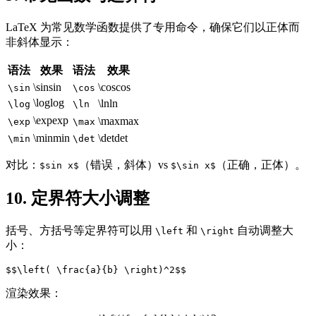
LaTeX 为常见数学函数提供了专用命令，确保它们以正体而
非斜体显示：
语法
效果
语法
效果
\sin
sin
\cos
cos
\sin
\cos
\log
lo
g
\ln
ln
\log
\ln
\exp
exp
\max
max
\exp
\max
\min
min
\det
det
\min
\det
对比：
（错误，斜体）vs
（正确，正体）。
$sin x$
$\sin x$
10. 定界符大小调整
括号、方括号等定界符可以用
和
自动调整大
\left
\right
小：
渲染效果：