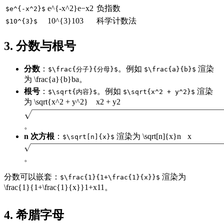
e^{-x^2}
e
−
x
2
负指数
$e^{-x^2}$
10^{3}
1
0
3
科学计数法
$10^{3}$
3. 分数与根号
分数
：
。例如
渲染
$\frac{分子}{分母}$
$\frac{a}{b}$
为
\frac{a}{b}
b
a
。
根号
：
。例如
渲染
$\sqrt{内容}$
$\sqrt{x^2 + y^2}$
为
\sqrt{x^2 + y^2}
x
2
+
y
2
。
n 次方根
：
渲染为
\sqrt[n]{x}
n
x
$\sqrt[n]{x}$
。
分数可以嵌套：
渲染为
$\frac{1}{1+\frac{1}{x}}$
\frac{1}{1+\frac{1}{x}}
1
+
x
1
1
。
4. 希腊字母