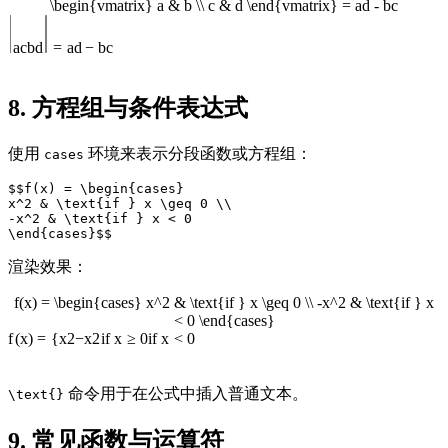
\begin{vmatrix} a & b \\ c & d \end{vmatrix} = ad - bc
a
c
b
d
=
a
d
−
b
c
8. 方程组与条件表达式
使用
环境来表示分段函数或方程组：
cases
$$f(x) = \begin{cases}

x^2 & \text{if } x \geq 0 \\

-x^2 & \text{if } x < 0

渲染效果：
f(x) = \begin{cases} x^2 & \text{if } x \geq 0 \\ -x^2 & \text{if } x
< 0 \end{cases}
f
(
x
)
=
{
x
2
−
x
2
if
x
≥
0
if
x
<
0
命令用于在公式中插入普通文本。
\text{}
9. 常见函数与运算符