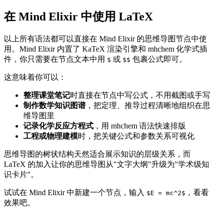
在 Mind Elixir 中使用 LaTeX
以上所有语法都可以直接在 Mind Elixir 的思维导图节点中使
用。Mind Elixir 内置了 KaTeX 渲染引擎和 mhchem 化学式插
件，你只需要在节点文本中用
或
包裹公式即可。
$
$$
这意味着你可以：
整理课堂笔记
时直接在节点中写公式，不用截图或手写
制作数学知识图谱
，把定理、推导过程清晰地组织在思
维导图里
记录化学反应方程式
，用 mhchem 语法快速排版
工程或物理建模
时，把关键公式和参数关系可视化
思维导图的树状结构天然适合展示知识的层级关系，而
LaTeX 的加入让你的思维导图从"文字大纲"升级为"学术级知
识卡片"。
试试在 Mind Elixir 中新建一个节点，输入
，看看
$E = mc^2$
效果吧。