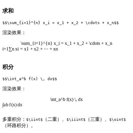
求和
渲染效果：
\sum_{i=1}^{n} x_i = x_1 + x_2 + \cdots + x_n
i
=
1
∑
n
x
i
=
x
1
+
x
2
+
⋯
+
x
n
积分
渲染效果：
\int_a^b f(x) \, dx
∫
a
b
f
(
x
)
d
x
多重积分：
（二重）、
（三重）、
$\iint$
$\iiint$
$\oint$
（环路积分）。