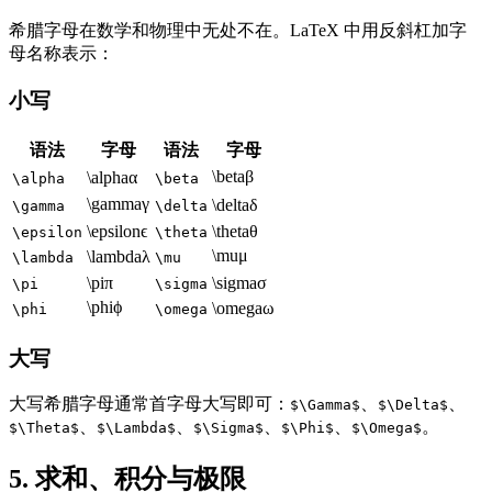
希腊字母在数学和物理中无处不在。LaTeX 中用反斜杠加字
母名称表示：
小写
语法
字母
语法
字母
\beta
β
\alpha
α
\alpha
\beta
\gamma
γ
\delta
δ
\gamma
\delta
\epsilon
ϵ
\theta
θ
\epsilon
\theta
\mu
μ
\lambda
λ
\lambda
\mu
\pi
π
\sigma
σ
\pi
\sigma
\phi
ϕ
\omega
ω
\phi
\omega
大写
大写希腊字母通常首字母大写即可：
、
、
$\Gamma$
$\Delta$
、
、
、
、
。
$\Theta$
$\Lambda$
$\Sigma$
$\Phi$
$\Omega$
5. 求和、积分与极限