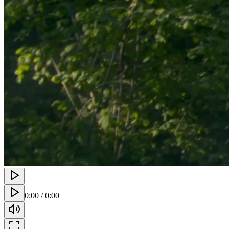
0:00
/
0:00